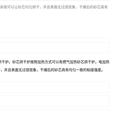
环系统可以让砂芯均匀烘干，并且表面无过烧现象，干燥后的砂芯具有
干炉。砂芯烘干炉按照加热方式可以有燃气加热砂芯烘干炉，电加热
干，并且表面无过烧现象，干燥后的砂芯具有均匀一致的粘接强度。