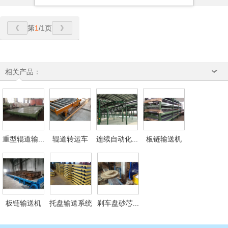
第
1
/1页
相关产品：
重型辊道输...
辊道转运车
连续自动化...
板链输送机
板链输送机
托盘输送系统
刹车盘砂芯...