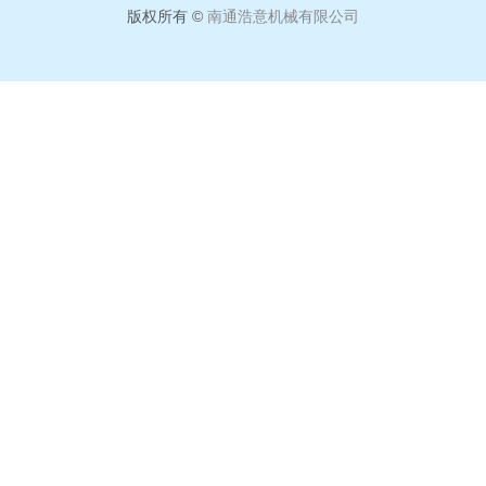
版权所有 ©
南通浩意机械有限公司